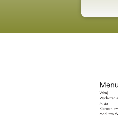
Men
Witaj
Wydarzeni
Misja
Kierownic
Modlitwa W