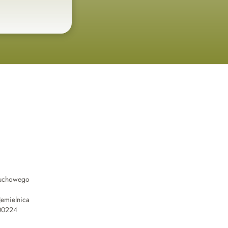
uchowego 
Jemielnica
00224