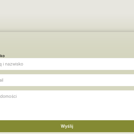
sko
Wyślij